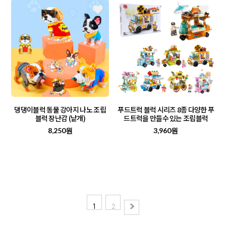
댕댕이블럭 동물 강아지 나노 조립
푸드트럭 블럭 시리즈 8종 다양한 푸
블럭 장난감 (낱개)
드트럭을 만들수 있는 조립블럭
8,250원
3,960원
1
2