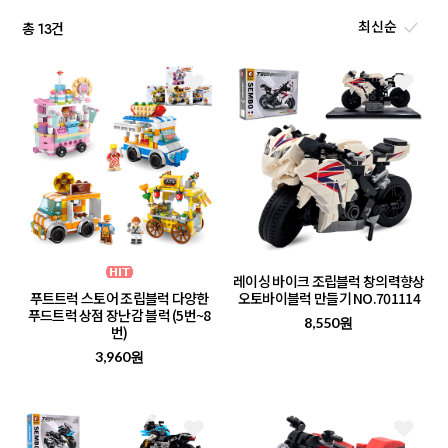
총
건
13
레이싱 바이크 조립블럭 창의력향상
푸트트럭 스토어 조립블럭 다양한
오토바이블럭 만들기 NO.701114
푸드트럭 상점 장난감 블럭 (5번~8
8,550원
번)
3,960원