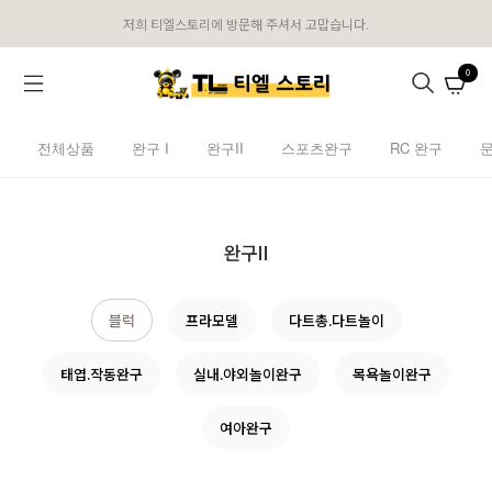
저희 티엘스토리에 방문해 주셔서 고맙습니다.
0
전체상품
완구 I
완구II
스포츠완구
RC 완구
완구II
블럭
프라모델
다트총.다트놀이
태엽.작동완구
실내.야외놀이완구
목욕놀이완구
여아완구