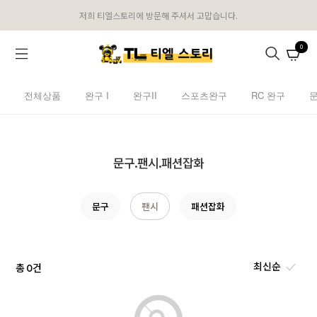
저희 티엘스토리에 방문해 주셔서 고맙습니다.
0
전체상품
완구 I
완구II
스포츠완구
RC 완구
문구.팬시.패션잡화
문구
팬시
패션잡화
총
건
0