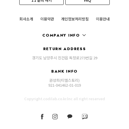
1:1 문의 하기
FAQ
회사소개
이용약관
개인정보처리방침
이용안내
COMPANY INFO
RETURN ADDRESS
경기도 남양주시 진건읍 독정로273번길 29
BANK INFO
권성희(티엘스토리)
921-041462-01-019
Copyright.codilab.co.kr.lnc all right reserved