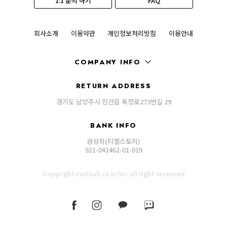
1:1 문의 하기
FAQ
회사소개
이용약관
개인정보처리방침
이용안내
COMPANY INFO
RETURN ADDRESS
경기도 남양주시 진건읍 독정로273번길 29
BANK INFO
권성희(티엘스토리)
921-041462-01-019
Copyright.codilab.co.kr.lnc all right reserved