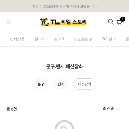
저희 티엘스토리에 방문해 주셔서 고맙습니다.
0
전체상품
완구 I
완구II
스포츠완구
RC 완구
문구.팬시.패션잡화
문구
팬시
패션잡화
총
건
0