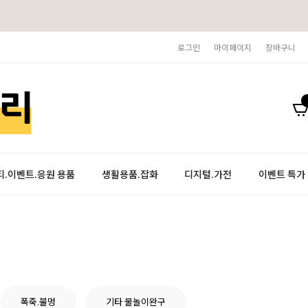
로그인
마이페이지
장바구니
티.이벤트.응원 용품
생활용품.잡화
디지털.가전
이벤트 특가
폭죽.불멍
기타 물놀이완구