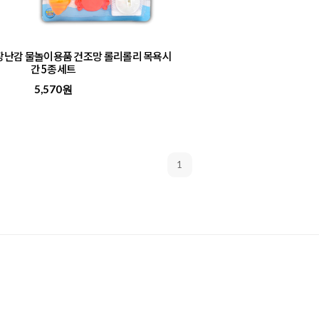
장난감 물놀이용품 건조망 롤리롤리 목욕시
간 5종세트
5,570원
1