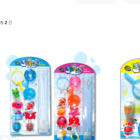
총
건
2