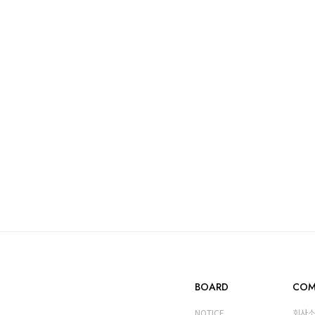
BOARD
COM
NOTICE
회사