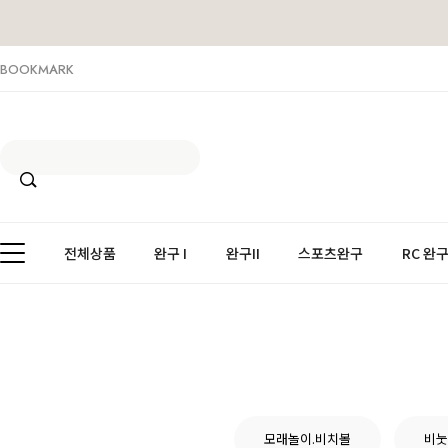
BOOKMARK
전체상품
완구 I
완구II
스포츠완구
RC 완
모래놀이.비치볼
비눗