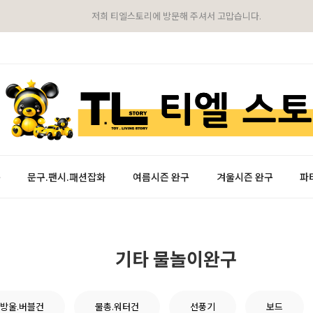
저희 티엘스토리에 방문해 주셔서 고맙습니다.
구
문구.팬시.패션잡화
여름시즌 완구
겨울시즌 완구
파
기타 물놀이완구
방울.버블건
물총.워터건
선풍기
보드