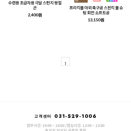
수련용 초급자용 극달 스펀지 쌍절
곤
프리킥볼 야외 축구공 스핀킥 볼 슈
팅 회전 소프트공
2,400원
13,150원
1
031-529-1006
고객센터
업무시간: 10:00 ~ 18:00 /점심시간: 12:00 ~ 13:00
토요일.일요일.공휴일 휴무