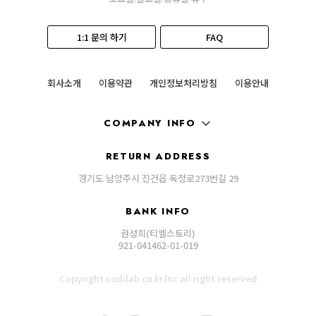
1:1 문의 하기
FAQ
회사소개
이용약관
개인정보처리방침
이용안내
COMPANY INFO
RETURN ADDRESS
경기도 남양주시 진건읍 독정로273번길 29
BANK INFO
권성희(티엘스토리)
921-041462-01-019
Copyright.codilab.co.kr.lnc all right reserved