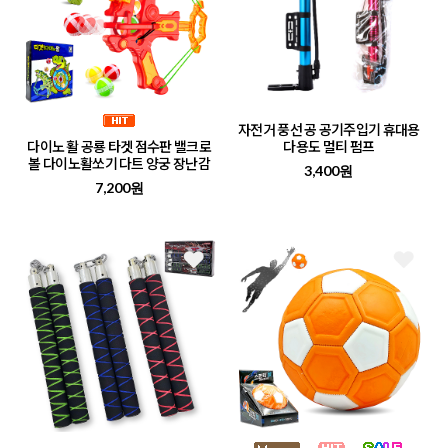
자전거 풍선 공 공기주입기 휴대용
다이노 활 공룡 타겟 점수판 밸크로
다용도 멀티 펌프
볼 다이노활쏘기 다트 양궁 장난감
3,400원
7,200원