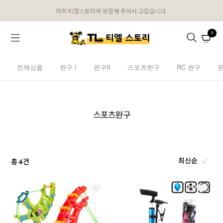
저희 티엘스토리에 방문해 주셔서 고맙습니다.
0
전체상품
완구 I
완구II
스포츠완구
RC 완구
스포츠완구
총
건
4