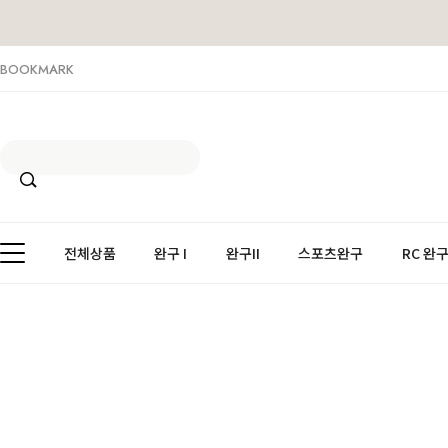
BOOKMARK
전체상품
완구 I
완구II
스포츠완구
RC 완