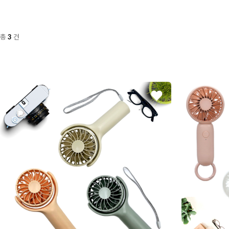
총
건
3