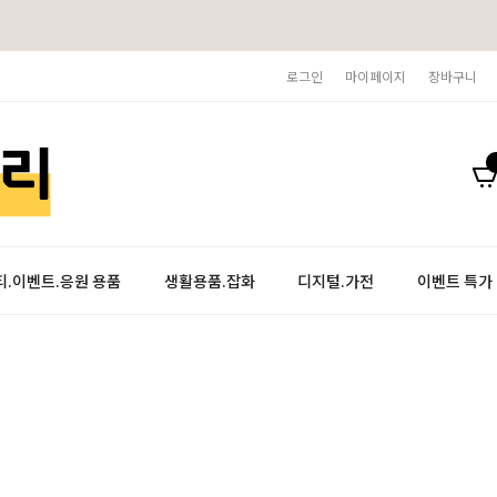
로그인
마이페이지
장바구니
티.이벤트.응원 용품
생활용품.잡화
디지털.가전
이벤트 특가