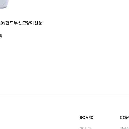
0s 핸드 무선 고양이 선풍
원
BOARD
COM
NOTICE
회사