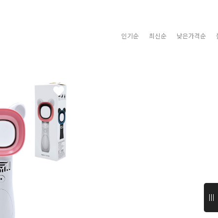
인기순
최신순
낮은가격순