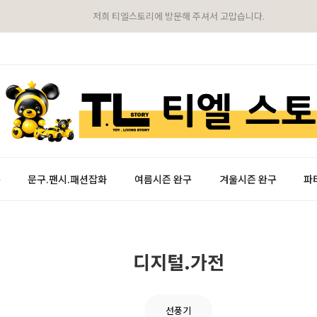
저희 티엘스토리에 방문해 주셔서 고맙습니다.
구
문구.팬시.패션잡화
여름시즌 완구
겨울시즌 완구
파
디지털.가전
선풍기