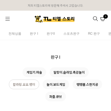
저희 티엘스토리에 방문해 주셔서 고맙습니다.
0
전체상품
완구 I
완구II
스포츠완구
RC 완구
완구 I
게임기.마술
말랑이.슬라임.촉감놀이
칼라링.요요.팽이
놀이.보드게임
탱탱볼.스펀지공
퍼즐.큐브