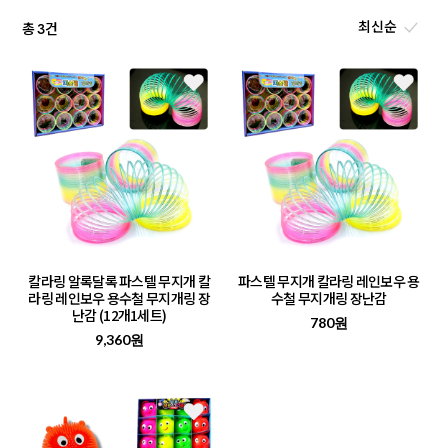
총
건
3
칼라링 알록달록 파스텔 무지개 칼
파스텔 무지개 칼라링 레인보우 용
라링 레인보우 용수철 무지개링 장
수철 무지개링 장난감
난감 (12개1세트)
780원
9,360원