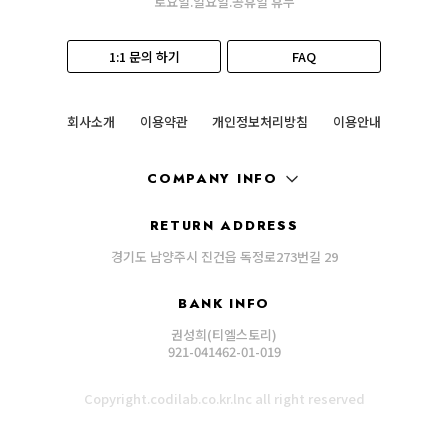
토요일.일요일.공휴일 휴무
1:1 문의 하기
FAQ
회사소개
이용약관
개인정보처리방침
이용안내
COMPANY INFO
RETURN ADDRESS
경기도 남양주시 진건읍 독정로273번길 29
BANK INFO
권성희(티엘스토리)
921-041462-01-019
Copyright.codilab.co.kr.lnc all right reserved